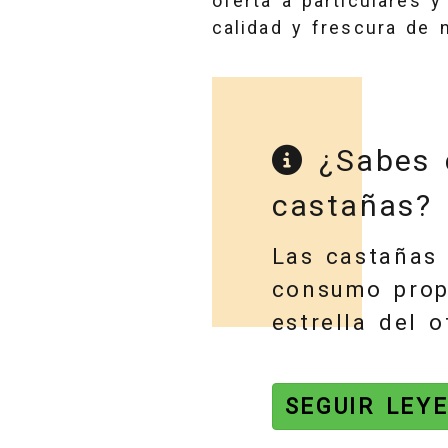
oferta a particulares 
calidad y frescura de 
¿Sabes c
castañas?
jumbotron
Las castañas 
consumo propo
estrella del
SEGUIR LEY