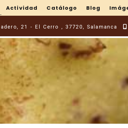
Actividad
Catálogo
Blog
Imág
ladero, 21 -
El Cerro ,
37720,
Salamanca