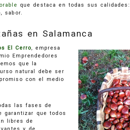
orable
que destaca en todas sus calidades: t
, sabor.
tañas en Salamanca
os El Cerro
, empresa
emio Emprendedores
demos que la
urso natural debe ser
promiso con el medio
todas las fases de
e garantizar que todos
án libres de
rvantes y de