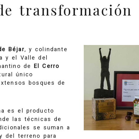
de transformación
de Béjar
, y colindante
a y el Valle del
mantino de
El Cerro
ural único
 extensos bosques de
ña es el producto
onde las técnicas de
adicionales se suman a
y del terreno para