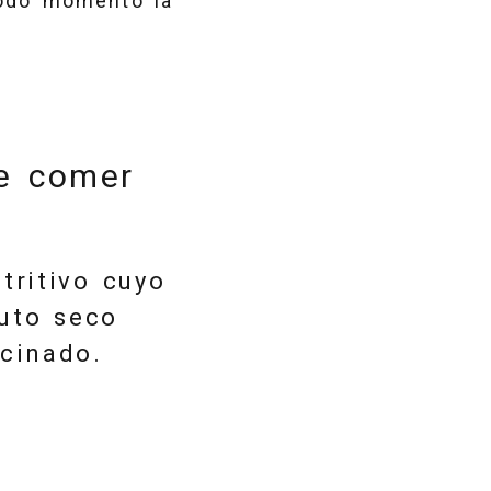
 todo momento la
de comer
tritivo cuyo
ruto seco
ocinado.