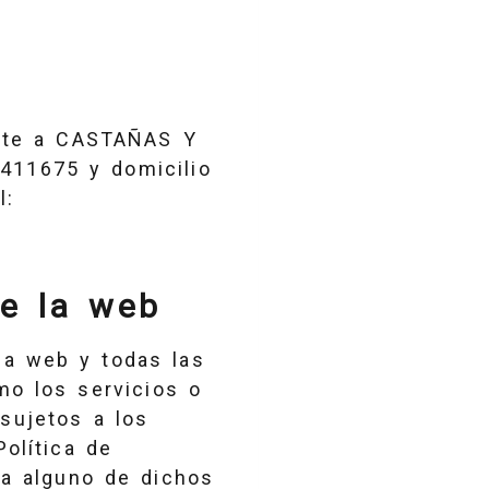
nte a
CASTAÑAS Y
411675
y domicilio
l:
de la web
na web y todas las
mo los servicios o
sujetos a los
Política de
 a alguno de dichos