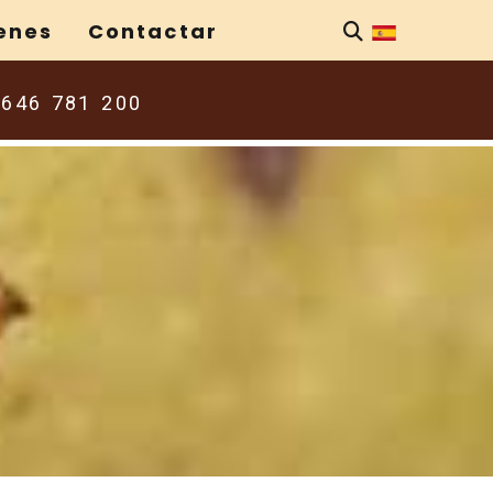
enes
Contactar
646 781 200