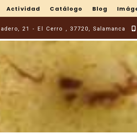
Actividad
Catálogo
Blog
Imág
ladero, 21 -
El Cerro ,
37720,
Salamanca