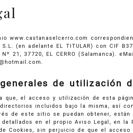
gal
nio
www.castanaselcerro.com
correspondie
S.L.
(en adelante EL TITULAR) con
CIF
B37
 Nº 21
,
37720
,
EL CERRO
(
Salamanca
). eMai
a@hotmail.com
.
generales de utilización 
a que, el acceso y utilización de esta pági
directorios incluidos bajo la misma, así co
vés de este sitio se puedan obtener, están 
detallados en el propio Aviso Legal, en la 
 de Cookies, sin perjuicio de que el acceso