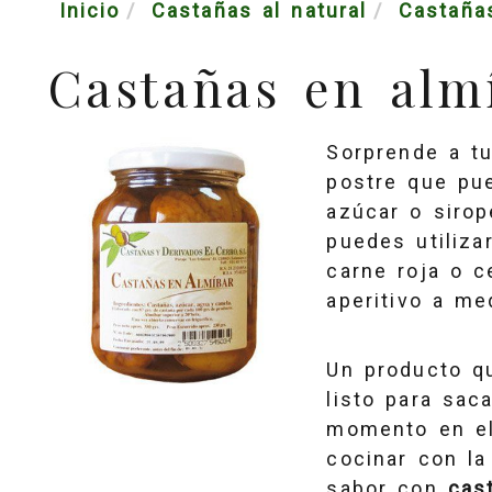
Inicio
Castañas al natural
Castaña
Castañas en alm
Sorprende a tu
postre que pu
azúcar o siro
puedes utiliz
carne roja o c
aperitivo a me
Un producto q
listo para sac
momento en el
cocinar con la
sabor con
cas